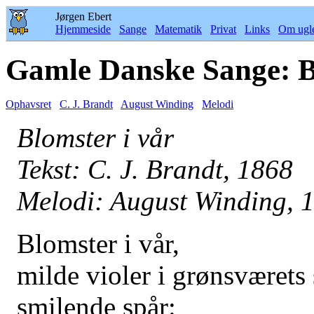
Jørgen Ebert
Hjemmeside
Sange
Matematik
Privat
Links
Om ugl
Gamle Danske Sange: B
Ophavsret
C. J. Brandt
August Winding
Melodi
Blomster i vår
Tekst: C. J. Brandt, 1868
Melodi: August Winding, 
Blomster i vår,
milde violer i grønsværets
smilende spår: