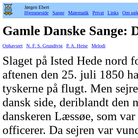
Jørgen Ebert
Hjemmeside
Sange
Matematik
Privat
Links
Om ugl
Gamle Danske Sange: 
Ophavsret
N. F. S. Grundtvig
P. A. Heise
Melodi
Slaget på Isted Hede nord f
aftenen den 25. juli 1850 h
tyskerne på flugt. Men sejr
dansk side, deriblandt den 
danskeren Læssøe, som var d
officerer. Da sejren var vun