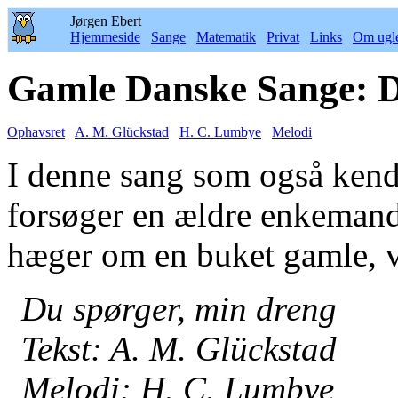
Jørgen Ebert
Hjemmeside
Sange
Matematik
Privat
Links
Om ugl
Gamle Danske Sange: D
Ophavsret
A. M. Glückstad
H. C. Lumbye
Melodi
I denne sang som også kend
forsøger en ældre enkemand 
hæger om en buket gamle, vi
Du spørger, min dreng
Tekst: A. M. Glückstad
Melodi: H. C. Lumbye