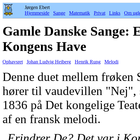
Jørgen Ebert
Hjemmeside
Sange
Matematik
Privat
Links
Om ugl
Gamle Danske Sange: Er
Kongens Have
Ophavsret
Johan Ludvig Heiberg
Henrik Rung
Melodi
Denne duet mellem frøken 
hører til vaudevillen "Nej",
1836 på Det kongelige Teate
af en fransk melodi.
Erindrer De? Det var i K