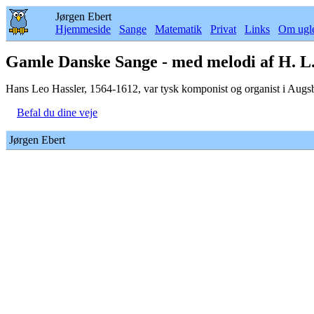
Jørgen Ebert
Hjemmeside
Sange
Matematik
Privat
Links
Om ugl
Gamle Danske Sange - med melodi af H. L.
Hans Leo Hassler, 1564-1612, var tysk komponist og organist i Aug
Befal du dine veje
Jørgen Ebert