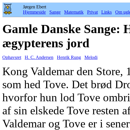
Jørgen Ebert
Hjemmeside
Sange
Matematik
Privat
Links
Om ugl
Gamle Danske Sange: H
ægypterens jord
Ophavsret
H. C. Andersen
Henrik Rung
Melodi
Kong Valdemar den Store, 1
som hed Tove. Det brød Dr
hvorfor hun lod Tove ombri
af sin elskede Tove resten a
Valdemar og Tove er i sener