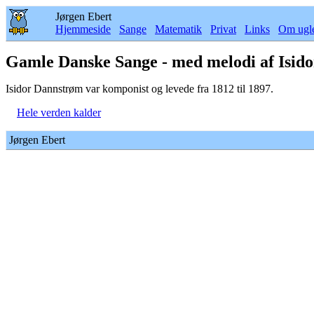
Jørgen Ebert
Hjemmeside
Sange
Matematik
Privat
Links
Om ugl
Gamle Danske Sange - med melodi af Isid
Isidor Dannstrøm var komponist og levede fra 1812 til 1897.
Hele verden kalder
Jørgen Ebert