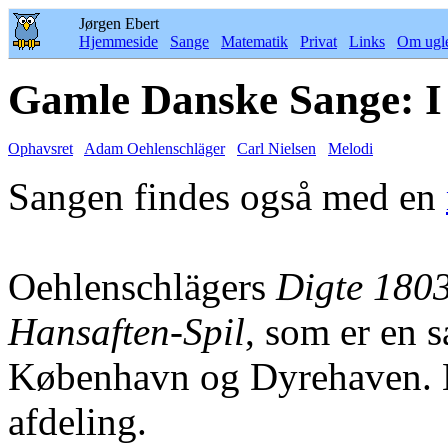
Jørgen Ebert
Hjemmeside
Sange
Matematik
Privat
Links
Om ugl
Gamle Danske Sange: I 
Ophavsret
Adam Oehlenschläger
Carl Nielsen
Melodi
Sangen findes også med en
Oehlenschlägers
Digte 180
Hansaften-Spil
, som er en s
København og Dyrehaven. N
afdeling.