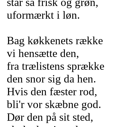
står så frisk og grøn,
uformærkt i løn.
Bag køkkenets række
vi hensætte den,
fra trælistens sprække
den snor sig da hen.
Hvis den fæster rod,
bli'r vor skæbne god.
Dør den på sit sted,