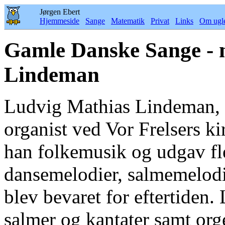
Jørgen Ebert
Hjemmeside
Sange
Matematik
Privat
Links
Om ugl
Gamle Danske Sange - 
Lindeman
Ludvig Mathias Lindeman, 
organist ved Vor Frelsers k
han folkemusik og udgav fl
dansemelodier, salmemelodie
blev bevaret for eftertiden
salmer og kantater samt org