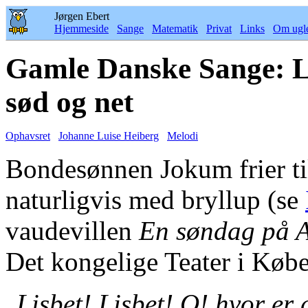
Jørgen Ebert
Hjemmeside
Sange
Matematik
Privat
Links
Om ugl
Gamle Danske Sange: Li
sød og net
Ophavsret
Johanne Luise Heiberg
Melodi
Bondesønnen Jokum frier til
naturligvis med bryllup (se
vaudevillen
En søndag på 
Det kongelige Teater i Køb
Lisbet! Lisbet! O! hvor er 