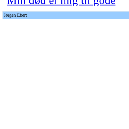
Min død er mig til gode
Jørgen Ebert