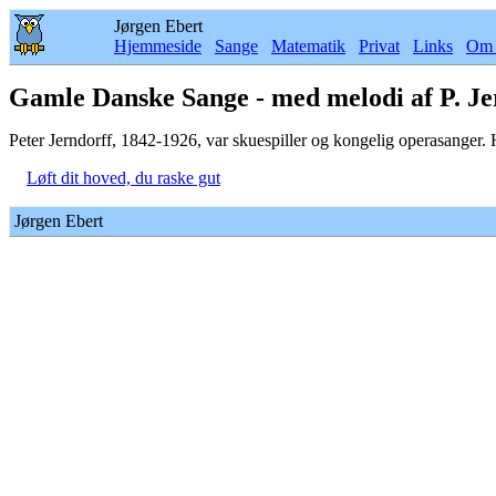
Jørgen Ebert
Hjemmeside
Sange
Matematik
Privat
Links
Om 
Gamle Danske Sange - med melodi af P. Je
Peter Jerndorff, 1842-1926, var skuespiller og kongelig operasanger.
Løft dit hoved, du raske gut
Jørgen Ebert