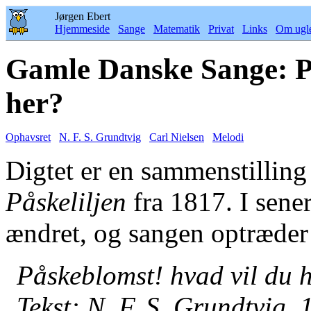
Jørgen Ebert
Hjemmeside
Sange
Matematik
Privat
Links
Om ugl
Gamle Danske Sange: P
her?
Ophavsret
N. F. S. Grundtvig
Carl Nielsen
Melodi
Digtet er en sammenstilling 
Påskeliljen
fra 1817. I sener
ændret, og sangen optræder i
Påskeblomst! hvad vil du 
Tekst: N. F. S. Grundtvig,