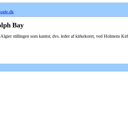
ugle.dk
olph Bay
 Algier stillingen som kantor, dvs. leder af kirkekoret, ved Holmens K