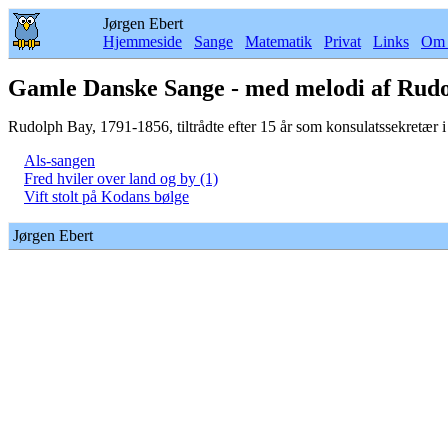
Jørgen Ebert
Hjemmeside
Sange
Matematik
Privat
Links
Om 
Gamle Danske Sange - med melodi af Rud
Rudolph Bay, 1791-1856, tiltrådte efter 15 år som konsulatssekretær i
Als-sangen
Fred hviler over land og by (1)
Vift stolt på Kodans bølge
Jørgen Ebert