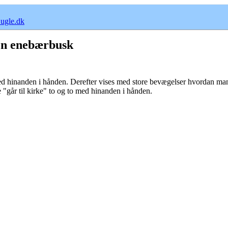
ugle.dk
en enebærbusk
hinanden i hånden. Derefter vises med store bevægelser hvordan man vas
 "går til kirke" to og to med hinanden i hånden.