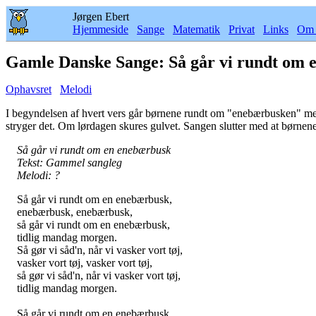
Jørgen Ebert
Hjemmeside
Sange
Matematik
Privat
Links
Om 
Gamle Danske Sange: Så går vi rundt om 
Ophavsret
Melodi
I begyndelsen af hvert vers går børnene rundt om "enebærbusken" med 
stryger det. Om lørdagen skures gulvet. Sangen slutter med at børnene
Så går vi rundt om en enebærbusk
Tekst: Gammel sangleg
Melodi: ?
Så går vi rundt om en enebærbusk,
enebærbusk, enebærbusk,
så går vi rundt om en enebærbusk,
tidlig mandag morgen.
Så gør vi såd'n, når vi vasker vort tøj,
vasker vort tøj, vasker vort tøj,
så gør vi såd'n, når vi vasker vort tøj,
tidlig mandag morgen.
Så går vi rundt om en enebærbusk,