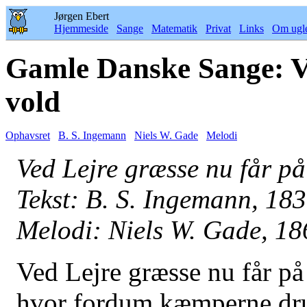
Jørgen Ebert
Hjemmeside
Sange
Matematik
Privat
Links
Om ugl
Gamle Danske Sange: Ve
vold
Ophavsret
B. S. Ingemann
Niels W. Gade
Melodi
Ved Lejre græsse nu får på
Tekst: B. S. Ingemann, 18
Melodi: Niels W. Gade, 18
Ved Lejre græsse nu får på
hvor fordum kæmperne dr