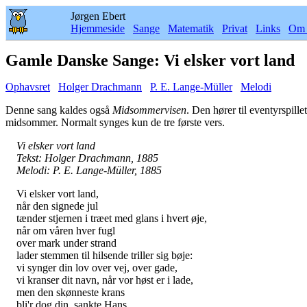
Jørgen Ebert
Hjemmeside
Sange
Matematik
Privat
Links
Om 
Gamle Danske Sange: Vi elsker vort land
Ophavsret
Holger Drachmann
P. E. Lange-Müller
Melodi
Denne sang kaldes også
Midsommervisen
. Den hører til eventyrspille
midsommer. Normalt synges kun de tre første vers.
Vi elsker vort land
Tekst: Holger Drachmann, 1885
Melodi: P. E. Lange-Müller, 1885
Vi elsker vort land,
når den signede jul
tænder stjernen i træet med glans i hvert øje,
når om våren hver fugl
over mark under strand
lader stemmen til hilsende triller sig bøje:
vi synger din lov over vej, over gade,
vi kranser dit navn, når vor høst er i lade,
men den skønneste krans
bli'r dog din, sankte Hans,