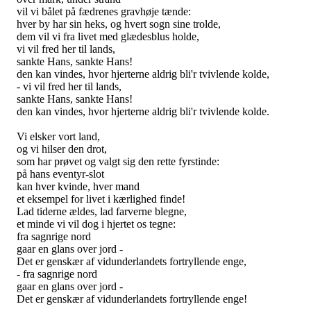
vil vi bålet på fædrenes gravhøje tænde:
hver by har sin heks, og hvert sogn sine trolde,
dem vil vi fra livet med glædesblus holde,
vi vil fred her til lands,
sankte Hans, sankte Hans!
den kan vindes, hvor hjerterne aldrig bli'r tvivlende kolde,
- vi vil fred her til lands,
sankte Hans, sankte Hans!
den kan vindes, hvor hjerterne aldrig bli'r tvivlende kolde.
Vi elsker vort land,
og vi hilser den drot,
som har prøvet og valgt sig den rette fyrstinde:
på hans eventyr-slot
kan hver kvinde, hver mand
et eksempel for livet i kærlighed finde!
Lad tiderne ældes, lad farverne blegne,
et minde vi vil dog i hjertet os tegne:
fra sagnrige nord
gaar en glans over jord -
Det er genskær af vidunderlandets fortryllende enge,
- fra sagnrige nord
gaar en glans over jord -
Det er genskær af vidunderlandets fortryllende enge!