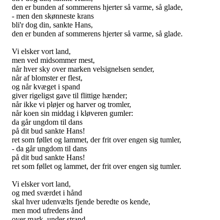
den er bunden af sommerens hjerter så varme, så glade,
- men den skønneste krans
bli'r dog din, sankte Hans,
den er bunden af sommerens hjerter så varme, så glade.
Vi elsker vort land,
men ved midsommer mest,
når hver sky over marken velsignelsen sender,
når af blomster er flest,
og når kvæget i spand
giver rigeligst gave til flittige hænder;
når ikke vi pløjer og harver og tromler,
når koen sin middag i kløveren gumler:
da går ungdom til dans
på dit bud sankte Hans!
ret som føllet og lammet, der frit over engen sig tumler,
- da går ungdom til dans
på dit bud sankte Hans!
ret som føllet og lammet, der frit over engen sig tumler.
Vi elsker vort land,
og med sværdet i hånd
skal hver udenvælts fjende beredte os kende,
men mod ufredens ånd
over mark, under strand