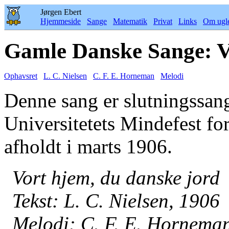
Jørgen Ebert
Hjemmeside
Sange
Matematik
Privat
Links
Om ugl
Gamle Danske Sange: V
Ophavsret
L. C. Nielsen
C. F. E. Horneman
Melodi
Denne sang er slutningssang
Universitetets Mindefest fo
afholdt i marts 1906.
Vort hjem, du danske jord
Tekst: L. C. Nielsen, 1906
Melodi: C. F. E. Hornema