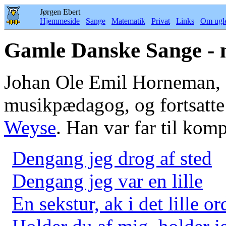
Jørgen Ebert
Hjemmeside
Sange
Matematik
Privat
Links
Om ugl
Gamle Danske Sange - 
Johan Ole Emil Horneman, 
musikpædagog, og fortsatte
Weyse
. Han var far til kom
Dengang jeg drog af sted
Dengang jeg var en lille
En sekstur, ak i det lille or