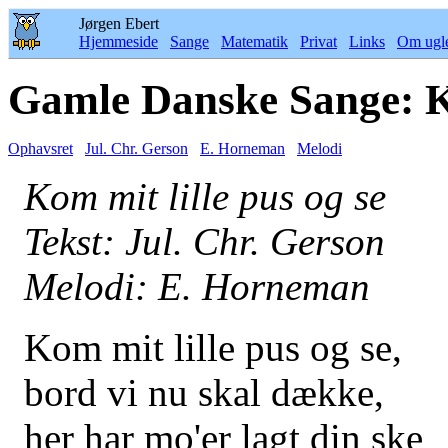
Jørgen Ebert
Hjemmeside
Sange
Matematik
Privat
Links
Om ugl
Gamle Danske Sange: Ko
Ophavsret
Jul. Chr. Gerson
E. Horneman
Melodi
Kom mit lille pus og se
Tekst: Jul. Chr. Gerson
Melodi: E. Horneman
Kom mit lille pus og se,
bord vi nu skal dække,
her har mo'er lagt din ske