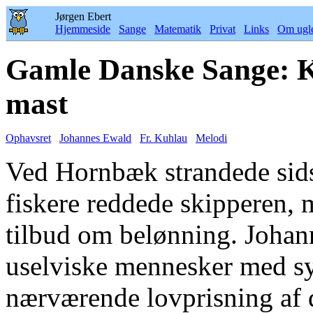
Jørgen Ebert
Hjemmeside
Sange
Matematik
Privat
Links
Om ugl
Gamle Danske Sange: Ko
mast
Ophavsret
Johannes Ewald
Fr. Kuhlau
Melodi
Ved Hornbæk strandede sidst
fiskere reddede skipperen, 
tilbud om belønning. Johan
uselviske mennesker med s
nærværende lovprisning af 