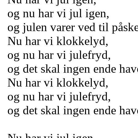
og nu har vi jul igen,
og julen varer ved til påske
Nu har vi klokkelyd,
og nu har vi julefryd,
og det skal ingen ende hav
Nu har vi klokkelyd,
og nu har vi julefryd,
og det skal ingen ende hav
Nu har vi jul igen,