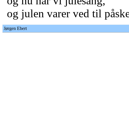
og nu har vi julesang,
og julen varer ved til påske
Jørgen Ebert