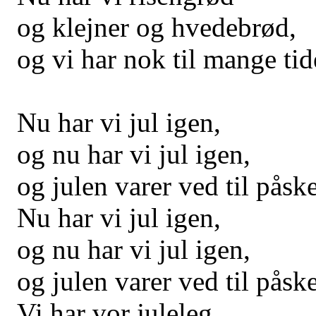
og klejner og hvedebrød,
og vi har nok til mange tid
Nu har vi jul igen,
og nu har vi jul igen,
og julen varer ved til påske
Nu har vi jul igen,
og nu har vi jul igen,
og julen varer ved til påske
Vi har vor juleleg,