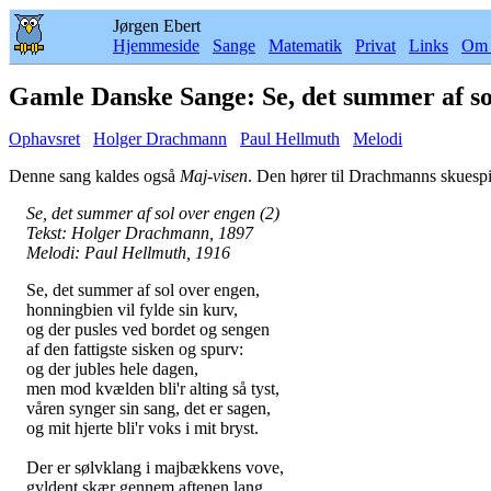
Jørgen Ebert
Hjemmeside
Sange
Matematik
Privat
Links
Om 
Gamle Danske Sange: Se, det summer af so
Ophavsret
Holger Drachmann
Paul Hellmuth
Melodi
Denne sang kaldes også
Maj-visen
. Den hører til Drachmanns skuesp
Se, det summer af sol over engen (2)
Tekst: Holger Drachmann, 1897
Melodi: Paul Hellmuth, 1916
Se, det summer af sol over engen,
honningbien vil fylde sin kurv,
og der pusles ved bordet og sengen
af den fattigste sisken og spurv:
og der jubles hele dagen,
men mod kvælden bli'r alting så tyst,
våren synger sin sang, det er sagen,
og mit hjerte bli'r voks i mit bryst.
Der er sølvklang i majbækkens vove,
gyldent skær gennem aftenen lang,