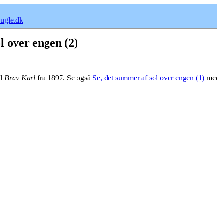
ugle.dk
l over engen (2)
il
Brav Karl
fra 1897. Se også
Se, det summer af sol over engen (1)
med