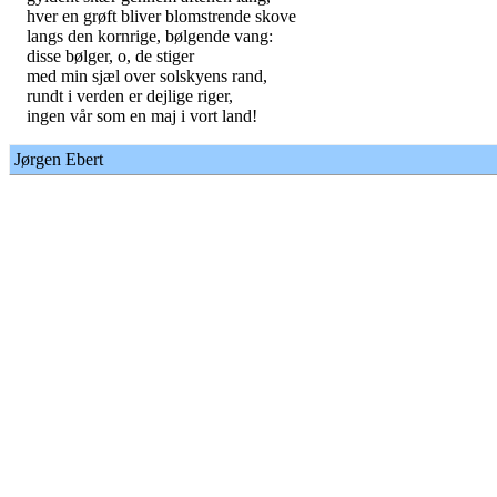
hver en grøft bliver blomstrende skove
langs den kornrige, bølgende vang:
disse bølger, o, de stiger
med min sjæl over solskyens rand,
rundt i verden er dejlige riger,
ingen vår som en maj i vort land!
Jørgen Ebert