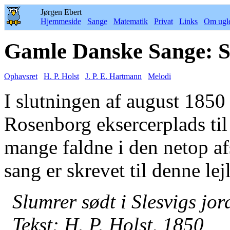
Jørgen Ebert
Hjemmeside
Sange
Matematik
Privat
Links
Om ugl
Gamle Danske Sange: Sl
Ophavsret
H. P. Holst
J. P. E. Hartmann
Melodi
I slutningen af august 1850
Rosenborg eksercerplads til f
mange faldne i den netop af
sang er skrevet til denne lej
Slumrer sødt i Slesvigs jor
Tekst: H. P. Holst, 1850