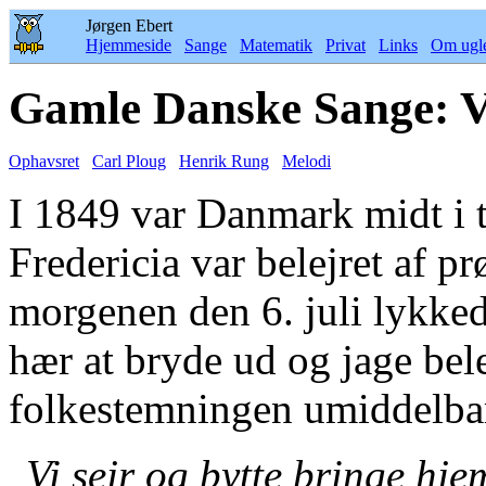
Jørgen Ebert
Hjemmeside
Sange
Matematik
Privat
Links
Om ugl
Gamle Danske Sange: Vi
Ophavsret
Carl Ploug
Henrik Rung
Melodi
I 1849 var Danmark midt i 
Fredericia var belejret af p
morgenen den 6. juli lykke
hær at bryde ud og jage be
folkestemningen umiddelbart
Vi sejr og bytte bringe hje